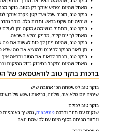
בוקר טוב, שהשמש תאיר את הדרך ותחזק את 
מאחל שהיום יפתיע אותך רק בטוב. בוקר מבור
בוקר טוב, תזכור שכל צעד קטן מקרב אותך לגד
שיהיה יום שקט בראש וחדות בלב. בוקר נהדר.
בוקר טוב, תתחיל בנשימה עמוקה ותן לעולם ל
מאחל לך יום קליל, מדויק ומלא השראה.
בוקר טוב, שהיום ייתן לך כוח לעשות את מה שנ
תן לאור הבוקר להיכנס ולהוציא את מה שלא 
בוקר טוב, תבחר לראות את הטוב ותראה איך ה
מאחל שהיום יתקבל בחיבוק גדול מהיקום ובתו
ברכות בוקר טוב לוואטסאפ של 
בוקר טוב למשפחה הכי אהובה שיש
שיהיה יום מלא אור, שלווה, בריאות ושפע של רגעים 
בוקר טוב לכולם
שנקום עם חיוך והרבה
מוטיבציה
, נמשיך באנרגיות ט
ונחזור הביתה בסוף היום עם לב שמח וגאה.
משפחה יקרה,