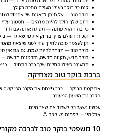
יום נהדר מתחיל במחשבה טובה אחת — תבחר
קום כל בוקר כאילו העולם מחכה רק לך
בוקר טוב — אל תיתן לדאגות של אתמול לגנו
היום שלך הולך להיות מדהים — תסמוך עליי
כל בוקר הוא מתנה — תפתח אותה עם חיוך
תזכור: העולם צריך בדיוק את מי שאתה — בוק
תן לעצמך סיבה לחייך עוד לפני שיצאת מהמי
בוקר טוב — תבחר להיות שמח, גם אם אין סי
בוקר חדש, תקווה חדשה, הזדמנות חדשה — ת
תתעורר כאילו החלום שלך כבר התחיל — כי א
ברכת בוקר טוב מצחיקה
אם קמת הבוקר — כבר ניצחת את הקרב הכי קשה של
הקרב נגד השעון המעורר.
עכשיו נשאר רק לשרוד את שאר היום…
אבל היי — לפחות יש קפה 🙂
10 משפטי בוקר טוב לברכה מקורית עם חרוזים