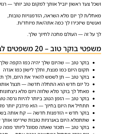
ושכל צעד ראשון יוביל אותך למקום טוב יותר — רגוע
מאחל/ת לך יום מלא השראה, הזדמנויות טובות,
ואנשים שיזכירו לך כמה אתה/את מיוחד/ת.
לך על זה — העולם מחכה לחיוך שלך.
משפטי בוקר טוב – 20 משפטים לבוקר טוב של החיים
בוקר טוב — שהיום שלך יהיה כמו הקפה שלך: 
תקום היום כמו מנצח, ותלך לישון כמו אגדה
בוקר טוב — תן לשמש להאיר את היום, ולך ת
כל יום חדש הוא התחלה חדשה — תנצל אותה
מאחל לך בוקר מלא שלווה ויום מלא ניצחונות
בוקר טוב — הזמן הטוב ביותר להיות גרסה טו
תתחיל את היום בחיוך — הוא מידבק יותר מ
בוקר חדש = הזדמנות חדשה — קח אותה בשתי
שתתמלא היום באנרגיות טובות שירימו אותך 
בוקר טוב — תזכור שאתה מסוגל ליותר ממה 