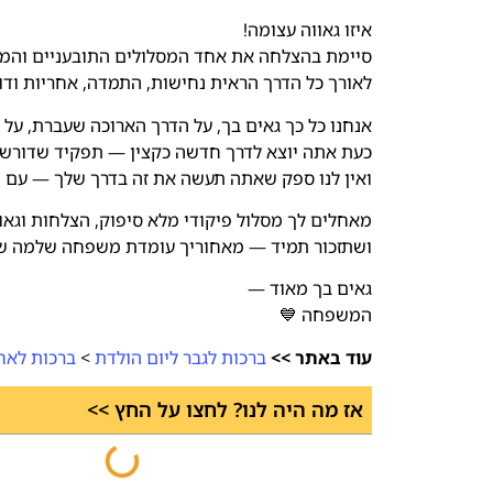
איזו גאווה עצומה!
סיימת בהצלחה את אחד המסלולים התובעניים והמר
לאורך כל הדרך הראית נחישות, התמדה, אחריות ודו
אנחנו כל כך גאים בך, על הדרך הארוכה שעברת, ע
כעת אתה יוצא לדרך חדשה כקצין — תפקיד שדורש לב
ואין לנו ספק שאתה תעשה את זה בדרך שלך — עם 
מאחלים לך מסלול פיקודי מלא סיפוק, הצלחות וגאוו
ושתזכור תמיד — מאחוריך עומדת משפחה שלמה שאו
גאים בך מאוד —
המשפחה 💙
עוד באתר >>
ברכות לגבר ליום הולדת
>
ברכות לאח
אז מה היה לנו? לחצו על החץ >>