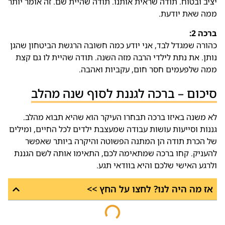
יציב ובטוח. תודה שראית אותנו. תודה שהיית שם. זה אומר יותר
ממה שאת יודעת.
ברכה 2:
כהורה שמגדל לבד, אני יודע כמה חשובה הרגשת הביטחון שהגן
נותן. את נתת לילדי הרבה מזה השנה. תודה שהיית לו גם קצת
ממה שלפעמים חסר חום, עקביות ואהבה.
סיכום – ברכה לגננת לסוף שנה מהלב
לא משנה באיזו ברכה תבחרו העיקר הוא שהיא תבוא מהלב.
גננות וסייעות עושות עבודה שמעצבת ילדים לכל החיים, ומילים
של הכרת תודה הן המתנה הפשוטה והיקרה ביותר שאפשר
להעניק. קחו ברכה שמתאימה לכם, התאימו אותה לשם הגננת
ולרגע האישי שלכם והיא בוודאי תגע.
אז מה היה לנו? לחצו על החץ >>