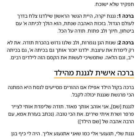
תפקיד שלא ישוכח.
ברכה 1:
גננת יקרה, היית הגשר הראשון שילדנו צלח בדרך
לעולם הגדול. בזכות האהבה שנתת, הוא הולך לכיתה א' עם
ביטחון, חיוך ולב פתוח. תודה על הכל.
ברכה 2:
שנות הגן נגמרות, ולב שלנו גדוש בהכרת תודה. את לא
רק לימדת את עיצבת. ילדנו יזכור אותך גם בכיתה א', גם בכיתה
י"ב, וגם הלאה. שתמשיכי לעשות את הקסם הזה לילדים רבים.
ברכה אישית לגננת מהילד
ברכה בקול הילד אפילו אם ההורים מסייעים לנסח היא המתנה
הכי מרגשת שגננת יכולה לקבל.
לגננת [שם], אני אוהב אותך מאוד. תודה שלימדת אותי לצייר
פרפר ושרת איתי שירים. את הכי טובה. (נכתב בעזרת אמא, עם
הרבה אהבה של [שם הילד])
גננת שלי, תגעגעי אלי כמו שאני אתגעגע אליך. היה לי כיף בגן