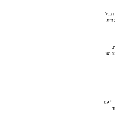
ת בגיל
הזוג
,
 הזו.
…" עם
ד