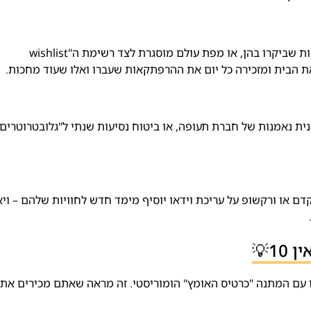
מפת עולם מסוג "Scratch Map" שבה מגרדים מדינות שביקרו בהן, או מפת עולם מוסגרת לצד רשימת ה"wishlist
כמו Priority Pass, חברות בתוכנית נאמנות של חברת תעופה, או ביטוח נסיעות שנתי ל"גלובטרוטרים
דם או ורקשופ על עריכת וידאו יוסיף מימד חדש לחוויות שלהם – וי
1💡
ו עם המתנה "כרטיס האומץ" הומוריסטי. זה מראה שאתם מכירים את