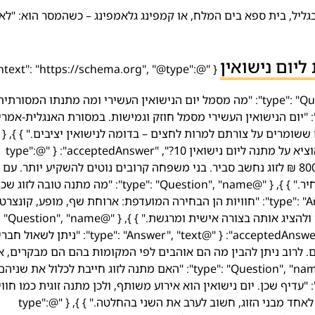
 בגליל, בית ספא בים המלח, או קמפינג גלאמפינג – כשהמסר הוא: "לא
יום נישואין
@context": "https://schema.org", "@type":
"FAQPage", "mainEntity": [ { "@type": "Question", "name": "מה מסמל יום הנישואין העשירי ומה מתנתו המסור
acceptedAnswer": { "@type": "Answer", "text": "יום הנישואין העשירי מסמל חוזק וגמישות. במסורת האנגלית-
ששומרים על צורתם למרות לחצים – בדומה לנישואין יציבים." } }, {
"@type": "Question", "name": "כמה כסף ראוי להוציא על מתנה ליום נישואין 10?", "acceptedAnswer": { "@type":
"Answer", "text": "לחברים קרובים טווח של 300–800 ₪ לזוג נחשב סביר. בני משפחה קרובים נוטים להשקיע יותר. 
הערך הרגשי וההתאמה האישית חשובים יותר מהמחיר." } }, { "@type": "Question", "name": "מה מתנ
לו הכול?", "acceptedAnswer": { "@type": "Answer", "text": "חוויות הן הבחירה המועדפת: ארוחת שף, מופע, קונצ
"איך אני יודע מה הזוג אוהב בלי לשאול ישירות?", "acceptedAnswer": { "@type": "Answer", "text": "ניתן ל
לרוב ניתן להבין מה הם אוהבים לפי המקומות בהם הם מבקרים, א
שהם מצלמים או חוויות שהם משתפים." } }, { "@type": "Question", "name": "האם מתנה לזוג חייבת לכלול את ש
acceptedAnswer": { "@type": "Answer", "text": "עדיף שכן. יום נישואין הוא אירוע משותף, ולכן מתנה זוגית כמו חו
משותפת תהיה משמעותית יותר. אם בוחרים מתנה לאחד מבני הזוג, חשוב לערב את השני בהחלטה." } }, { "@type":