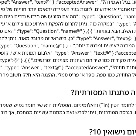
 אתגרי או אירועים. לזוגות בגיל העמידה יתאימו יותר חוויות של פינ
שלהם?", "acceptedAnswer": { "@type": "Answer", "text": "במקרה כזה, ניתן לתרום להפקת האירוע כמו צילום א
להעניק מתנה סמלית כמו טבעת חידוש שמייצגת את השלב הבא בזוגיות." } }, { "@ame
כסף מקובלת ליום נישואין?", "acceptedAnswer": { "@type": "Answer", "text": "כן, בישראל זה מקובל מאוד. ני
מתנות DIY שמתאימות לאירוע עשירי?", "acceptedAnswer": { "@type": "Answer", "text": "אלבום תמונות אי
מכתבים לזמנים שונים, ארוחה ביתית מושקעת או יצירה מקורית כמו שיר הם רעיונות מצוינים ומרגשים." } }, { "@type":
"Question", "name": "מה הדרך הכי טובה
חוויה, כמו מפה, ספר או פריט סמלי. ההצגה היא חלק חשוב מהחו
מה מתנתו המסורתית?
המסורת האנגלית-אמריקאית מקשרת את שנת ה-10 לחומר הטין (Tin) והאלומיניום. הסמליות היא של חומר גמיש שעמד
. בגרסה המודרנית, ניתן לפרש זאת כמתנות עשויות ממתכת, אך רוב ה
נישואין 10?