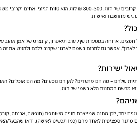
אין תשובה אחת נכונה, אבל ככלל – אם אתם חברים קרובים של הזוג, 300–800 ₪ לזוג הוא טווח הגיוני. אחים וקר
רגיש מחושבת ואישית.
ול?
ל חפצים. ארוחה במסעדת שף, ערב תיאטרון, קונצרט של אמן אהוב על
ו לארון". אפשר גם לתרום בשמם לארגון שקרוב ללבם ולהגיש את זה ב
אול ישירות?
ות שלהם – מה הם מתעדים? לאן הם נוסעים? מה הם אוכלים? האם
הוא מרשם המתנות הלא רשמי של הזוג.
ניהם?
 חוגגים יחד, לכן מתנה שמייצרת חוויה משותפת (חופשה, ארוחה, קורס)
 מתנה ספציפית לאחד מהם (כמו תכשיט לאישה), ודאו שהבעל/האי