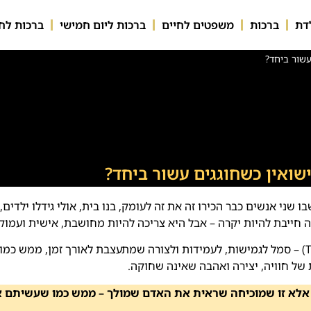
דת
ברכות
משפטים לחיים
ברכות ליום חמישי
ברכות לחי
עשור ביחד?
שואין כשחוגגים עשור ביחד?
ו שני אנשים כבר הכירו זה את זה לעומק, בנו בית, אולי גידלו ילדים, 
ה חייבת להיות יקרה – אבל היא צריכה להיות מחושבת, אישית ועמוק
המסורת מייחסת לשנה העשירית את חומר הטין (Tin) – סמל לגמישות, לעמידות ולצורה שמתעצבת לאורך זמן, ממש
 של חוויה, יצירה ואהבה שאינה שחוקה.
, אלא זו שמוכיחה שראית את האדם שמולך – ממש כמו שעשיתם 