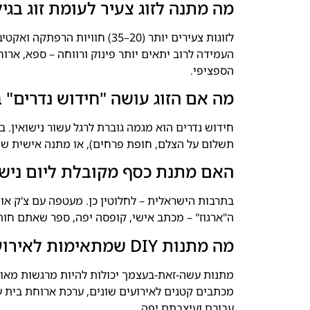
מה מתנה לזוג צעיר לעומת זוג בגי
לזוגות צעירים יותר (20–35) חו
העמידה לרוב יתאים יותר פינוק ורווחה – ספא, ארוח
הספציפי.
מה אם הזוג עושה "חידוש נדרים" ביום ה-0
חידוש נדרים הוא מגמה גוברת לרגל עשור נישואין.
תשלום על הצלם, חופת פרחים), או מתנה אישית ש
האם מתנת כסף מקובלת ליום נישו
בתרבות הישראלית – לחלוטין כן. מעטפה עם צ'ק א
ה"ארגוז" – מכתב אישי, קופסה יפה, ספר שאתם ח
מה מתנות DIY שמתאימות לאירוע עשירי?
מתנות עשה-זאת-בעצמך יכולות להיות מרגשות מאוד:
מכתבים קטנים לאירועים שונים, ערכת ארוחת בית 
עבורם ועיצבתם יפה.