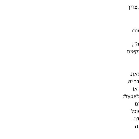
 צריך
{ "
תית?",
אמריקאית
עם זאת,
ה טובה לזוג שכבר יש
רט או
חופשה זוגית. אפשר גם תרומה לארגון שקרוב לליבם ולהציג אותה בצורה אישית ומרגשת." } }, { "@type": "Question", "name":
שאול חברים
וכל
ניהם?",
ויה