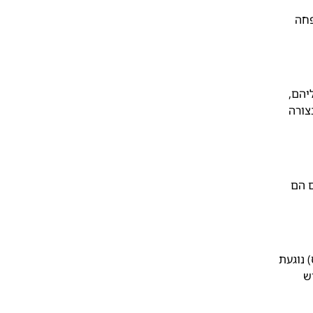
ובי משפחה
יהם,
צורה
 הם
 נוגעת
ש