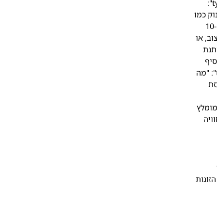
"Question", "name": "מה מתנה לזוג צעיר לעומת זוג בגיל העמידה?", "acceptedAnswer": { "@type": "Answer", "text":
וק כמו
ספא, מסעדות גורמה או חופשות רגועות." } }, { "@type": "Question", "name": "מה אם הזוג עושה חידוש נדרים ביום ה-10
ו עיצוב, או
type": "Question", "n": "האם מתנת
תן להוסיף
מכתב אישי או להגיש בצורה יצירתית כדי להפוך את המתנה לאישית ומרגשת יותר." } }, { "@type": "Question", "name": "מה
שי, קופסת
 להגיש מתנת חוויה?", "acceptedAnswer": { "@type": "Answer", "text": "מומלץ
ויה
זוגות