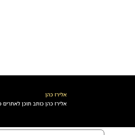
אלירז כהן
אלירז כהן כותב תוכן לאתרים כבר 5 שנים בעל חברה לכתיבת תכנים וקידום ברשת במגוון נושאים חמים