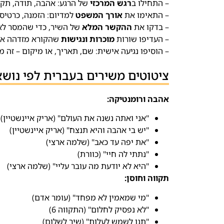
– התחילו ב
רגש המרכזי
של הרגע: אהבה, תודה, תקוו
– התאימו את
אורך המשפט
למדיום: הזמנה, כרטיס 
– בדקו את
ההקשר המלא
של השיר, כדי שהמסר לא
– העדיפו שורות
מוכרות ונגישות
שהקורא מזדהה אי
– הוסיפו נגיעה אישית: שם, תאריך, או מיקום – זה
ציטוטים משירים בעברית לפי נושא
אהבה ורומנטיקה:
"אני ואתה נשנה את העולם" (אריק איינשטיין)
"יש בי אהבה והיא תנצח" (אריק איינשטיין)
"את יפה עד כאב" (שלמה ארצי)
"נתתי לה חיי" (כוורת)
"היא לא יודעת מה עובר עליי" (שלמה ארצי)
תקווה וחוסן:
"מי שמאמין לא מפחד" (עומר אדם)
"לא נפסיק לחלום" (התקווה 6)
"תנו לשמש לעלות" (שיר לשלום)