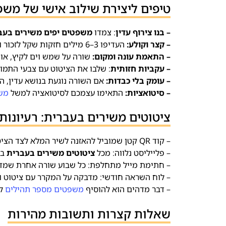
טיפים ליצירת שילוב אישי של משפ
– בנו צירוף עדין
: צמדו
משפטים יפים משירים בעב
– קצר וקולע:
העדיפו 3–6 מילים חזקות שקל לזכור ולצטט.
– התאמת עונה ומקום:
שורה על שמש וים לקיץ, או
– עקביות חזותית
: שלבו את הציטוט עם צבעי התמונ
– עומק בלי כבדות:
אם השורה נוגעת בנושא עדין, ה
– סיטואציות:
התאימו עצמכם לסיטואציה למשל
משפ
ציטוטים משירים בעברית: רעיונו
– קוד QR קטן שמוביל להאזנה לשיר המלא לצד הציטוט.
– פלייליסט נלווה: מכל
ציטוטים משירים בעברית
בנ
– חתימת מייל מתחלפת: כל שבוע שורה אחרת שמד
– לוח השראה חודשי: מדבקה על המקרר עם ציטוט 
– דבר מדהים הוא להוסיף
משפטים מספר תהילים
לש
שאלות קצרות ותשובות מהירות