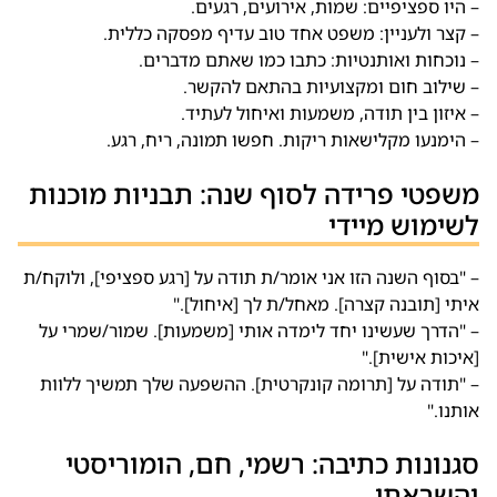
– היו ספציפיים: שמות, אירועים, רגעים.
– קצר ולעניין: משפט אחד טוב עדיף מפסקה כללית.
– נוכחות ואותנטיות: כתבו כמו שאתם מדברים.
– שילוב חום ומקצועיות בהתאם להקשר.
– איזון בין תודה, משמעות ואיחול לעתיד.
– הימנעו מקלישאות ריקות. חפשו תמונה, ריח, רגע.
משפטי פרידה לסוף שנה: תבניות מוכנות
לשימוש מיידי
– "בסוף השנה הזו אני אומר/ת תודה על [רגע ספציפי], ולוקח/ת
איתי [תובנה קצרה]. מאחל/ת לך [איחול]."
– "הדרך שעשינו יחד לימדה אותי [משמעות]. שמור/שמרי על
[איכות אישית]."
– "תודה על [תרומה קונקרטית]. ההשפעה שלך תמשיך ללוות
אותנו."
סגנונות כתיבה: רשמי, חם, הומוריסטי
והשראתי