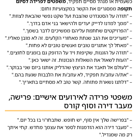
כשעמית או מנהל מסיים תפקיד,
משפטים לפרידה לסיום
תקופה
ממסגרים את הקשר במקצועיות וחום:
– "תודה על הסטנדרט שהצבת ועל שקט נפשי שהבאת לצוות."
– "ממך למדנו לדייק יעדים ולהישאר בני אדם בדרך."
– "הפרויקטים שחתמת עליהם ממשיכים לדבר בשמך."
– "מעריכים את הגב שנתת מאחורי הקלעים. זה לא מובן מאליו."
– "מאחל לך אתגרים טובים ואנשים טובים לא פחות."
– "תודה על הוגנות, שקיפות ויד על הדופק גם בזמנים לחוצים."
– "העזת לשאול את השאלות הנכונות. זה ישאר כאן."
– "לעולם אל תאבד את הניצוץ שהדליק אותנו ביום שני בבוקר."
– "את/ה עוזב/ת תפקיד, לא עוזב/ת את הלבבות שגעת בהם."
– "דלתנו נשארת פתוחה. קשר טוב לא מסתיים בתאריך."
משפטי פרידה לאירועים אישיים: פרישה,
מעבר דירה וסוף קורס
– "בפרישה שלך אין סוף, יש חופש. שתבחר/י בו בכל יום."
– "מעבר דירה הוא הזדמנות לספר את עצמך מחדש. קחי איתך
רק מה שמגדיל."