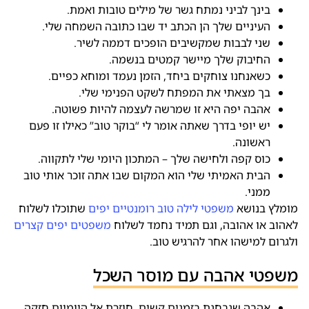
בינך לביני נמתח גשר של מילים טובות ואמת.
העיניים שלך הן הכתב יד שבו כתובה השמחה שלי.
שני לבבות שמקשיבים הופכים דממה לשיר.
החיבוק שלך מיישר קמטים בנשמה.
כשאנחנו צוחקים ביחד, הזמן נעמד ומוחא כפיים.
בך מצאתי את המפתח לשקט הפנימי שלי.
אהבה יפה היא זו שמרשה לעצמה להיות פשוטה.
יש יופי בדרך שאתה אומר לי “בוקר טוב” כאילו זו פעם
ראשונה.
כוס קפה ולחישה שלך – המתכון היומי שלי לתקווה.
הבית האמיתי שלי הוא המקום שבו אתה זוכר אותי טוב
ממני.
מומלץ בנושא
משפטי לילה טוב רומנטיים יפים
שתוכלו לשלוח
לאהוב או אהובה, וגם תמיד נחמד לשלוח
משפטים יפים קצרים
ולגרום למישהו אחר להרגיש טוב.
משפטי אהבה עם מוסר השכל
אהבה שנבחנת בזמנים קשים, חוזרת אל היומיום חזקה